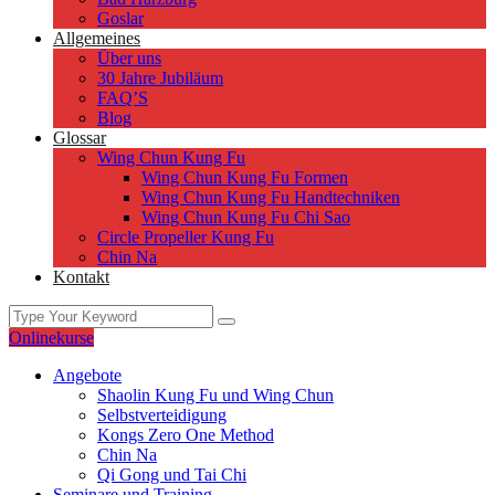
Goslar
Allgemeines
Über uns
30 Jahre Jubiläum
FAQ’S
Blog
Glossar
Wing Chun Kung Fu
Wing Chun Kung Fu Formen
Wing Chun Kung Fu Handtechniken
Wing Chun Kung Fu Chi Sao
Circle Propeller Kung Fu
Chin Na
Kontakt
Onlinekurse
Angebote
Shaolin Kung Fu und Wing Chun
Selbstverteidigung
Kongs Zero One Method
Chin Na
Qi Gong und Tai Chi
Seminare und Training