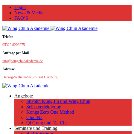
Login
News & Media
FAQ’S
Telefon
05322 8203275
Anfrage per Mail
info@wingchunakademie.de
Adresse
Herzog-Wilhelm-Str. 26 Bad Harzburg
Angebote
Shaolin Kung Fu und Wing Chun
Selbstverteidigung
Kongs Zero One Method
Chin Na
Qi Gong und Tai Chi
Seminare und Training
Bad Harzburg