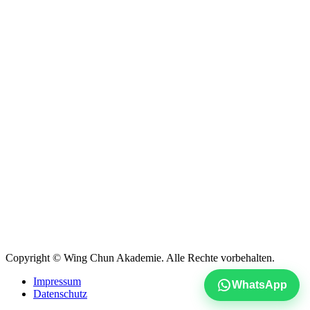
Herzog-Wilhelm-Str. 26
38667 Bad Harzburg
Telefon: 05322 8203275
info@wingchunakademie.de
Unsere Angebote
Wing Chun Kung Fu
Selbstverteidigung
Chin Na
Qi Gong und Tai Chi
Deeskalation
Kongs Zero One Method
Prävention
Onlinekurse
Copyright © Wing Chun Akademie. Alle Rechte vorbehalten.
Impressum
WhatsApp
Datenschutz