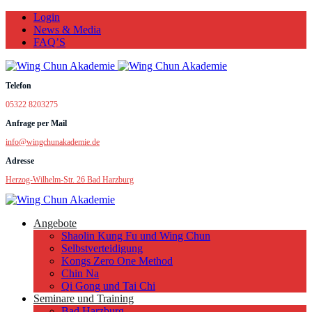
Login
News & Media
FAQ’S
Telefon
05322 8203275
Anfrage per Mail
info@wingchunakademie.de
Adresse
Herzog-Wilhelm-Str. 26 Bad Harzburg
Angebote
Shaolin Kung Fu und Wing Chun
Selbstverteidigung
Kongs Zero One Method
Chin Na
Qi Gong und Tai Chi
Seminare und Training
Bad Harzburg