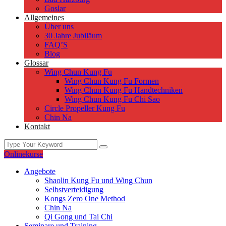
Goslar
Allgemeines
Über uns
30 Jahre Jubiläum
FAQ’S
Blog
Glossar
Wing Chun Kung Fu
Wing Chun Kung Fu Formen
Wing Chun Kung Fu Handtechniken
Wing Chun Kung Fu Chi Sao
Circle Propeller Kung Fu
Chin Na
Kontakt
Onlinekurse
Angebote
Shaolin Kung Fu und Wing Chun
Selbstverteidigung
Kongs Zero One Method
Chin Na
Qi Gong und Tai Chi
Seminare und Training